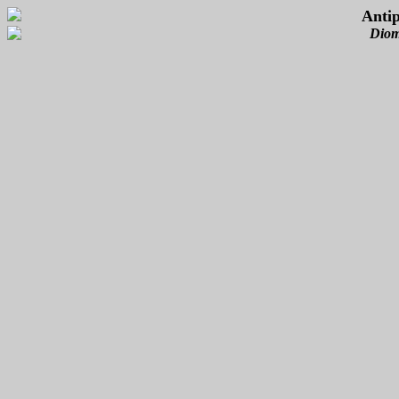
Antip
Diom