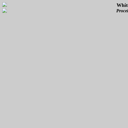
Whit
Procel