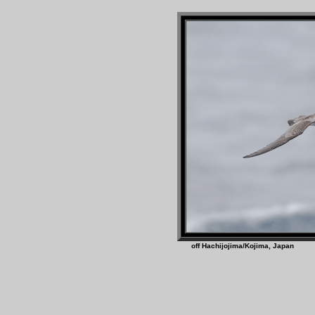
off Hachijojima/Koji